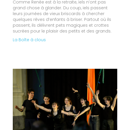
Comme Renée est à la retraite, iels n’ont pas
grand chose à glander. Du coup, iels passent
leurs journées de vieux briscards à chercher
quelques rêves d’enfants à briser. Partout où ils
passent, ils délivrent pets magiques et crottes
sucrées pour le plaisir des petits et des grands.
La Boîte à clous