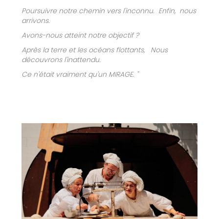
Poursuivre notre chemin vers l'inconnu. Enfin, nous
arrivons.
Avons-nous atteint notre objectif ?
Après la terre et les océans flottants, Nous
découvrons l'inattendu.
Ce n'était vraiment qu'un MIRAGE. "