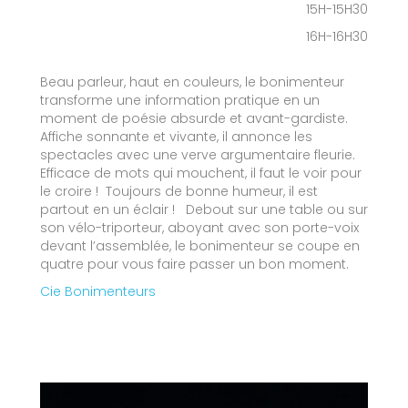
15H-15H30
16H-16H30
Beau parleur, haut en couleurs, le bonimenteur
transforme une information pratique en un
moment de poésie absurde et avant-gardiste.
Affiche sonnante et vivante, il annonce les
spectacles avec une verve argumentaire fleurie.
Efficace de mots qui mouchent, il faut le voir pour
le croire ! Toujours de bonne humeur, il est
partout en un éclair ! Debout sur une table ou sur
son vélo-triporteur, aboyant avec son porte-voix
devant l’assemblée, le bonimenteur se coupe en
quatre pour vous faire passer un bon moment.
Cie Bonimenteurs